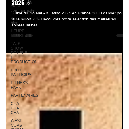
2025 🎉
Votre
communauté
Guide du Nouvel An Latino 2024 en France ✨ Où danser pour
Astuces
le réveillon ? 🥳 Découvrez notre sélection des meilleures
blog
soirées latines
HEURE
HEUREUSE
TALK
SHOW
DOUBLE
H
PRODUCTION
PROJET
PARTICIPATIF
FITNESS
PARK
PARTENAIRES
CHA
CHA
CHA
WEST
COAST