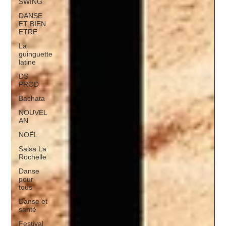
SWING
DANSE
ET BIEN
ETRE
La
guinguette
latine
DS
PROD
Bachata
NOUVEL
AN
NOËL
Salsa La
Rochelle
Danse
pour
tous
Danse et
santé
Festival