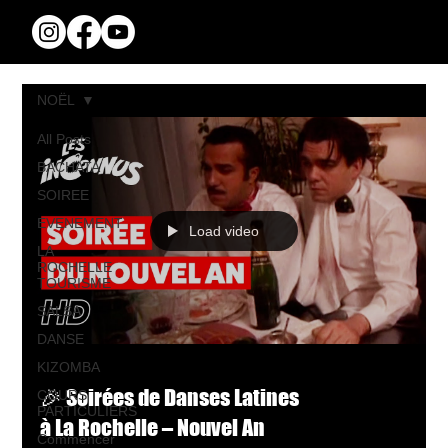
NOËL
All Posts
BACHATA
SOIREE
EVENEMENT
Load video
LA
ROCHELLE
TOURISME
SALSA
DANSE
KIZOMBA
🎉 Soirées de Danses Latines
COURS
PARTICULIERS
à La Rochelle – Nouvel An
Commencer