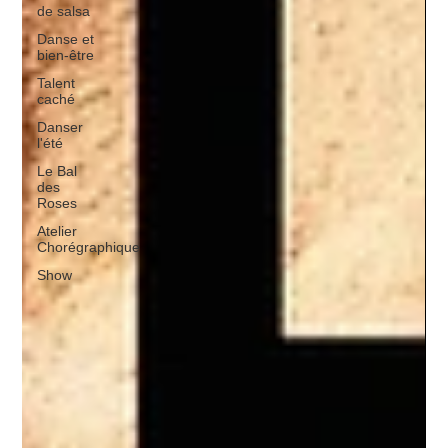
de salsa
Danse et
bien-être
Talent
caché
Danser
l'été
Le Bal
des
Roses
Atelier
Chorégraphique
Show