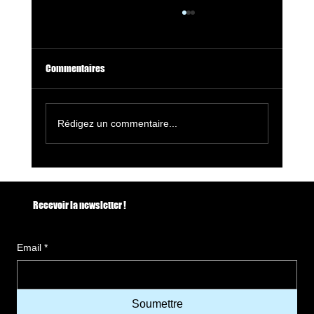
Commentaires
Rédigez un commentaire...
🔥 La Rochelle Danse 2026 : festivals, soirées
salsa et événements à ne pas manquer
Recevoir la newsletter !
Email
*
Soumettre