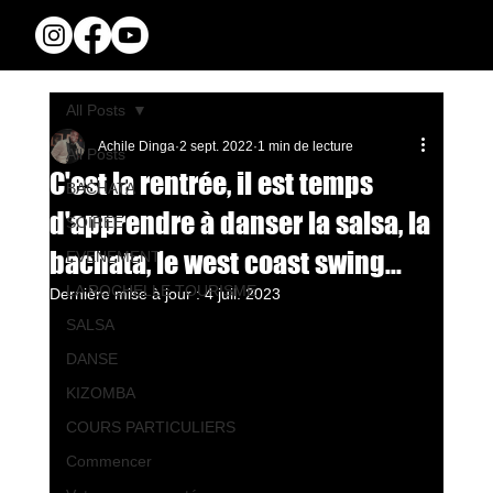
All Posts
Achile Dinga
2 sept. 2022
1 min de lecture
All Posts
C'est la rentrée, il est temps
BACHATA
d'apprendre à danser la salsa, la
SOIREE
bachata, le west coast swing...
EVENEMENT
LA ROCHELLE TOURISME
Dernière mise à jour :
4 juil. 2023
SALSA
DANSE
KIZOMBA
COURS PARTICULIERS
Commencer