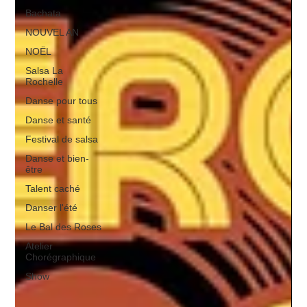
Bachata
NOUVEL AN
NOËL
Salsa La
Rochelle
Danse pour tous
Danse et santé
Festival de salsa
Danse et bien-
être
Talent caché
Danser l'été
Le Bal des Roses
Atelier
Chorégraphique
Show