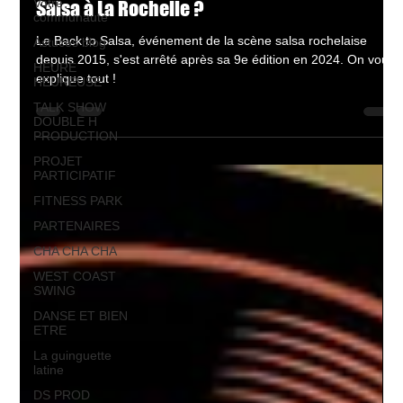
Votre
Salsa à La Rochelle ?
communauté
Le Back to Salsa, événement de la scène salsa rochelaise
Astuces blog
depuis 2015, s'est arrêté après sa 9e édition en 2024. On vous
HEURE
explique tout !
HEUREUSE
TALK SHOW
DOUBLE H
PRODUCTION
PROJET
PARTICIPATIF
FITNESS PARK
PARTENAIRES
CHA CHA CHA
WEST COAST
SWING
DANSE ET BIEN
ETRE
La guinguette
latine
DS PROD