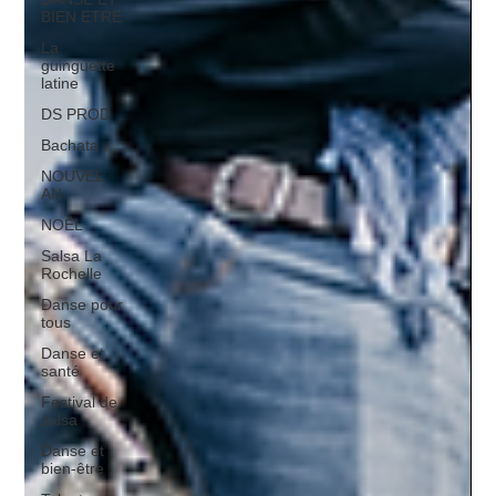
BIEN ETRE
La
guinguette
latine
DS PROD
Bachata
NOUVEL
AN
NOËL
Salsa La
Rochelle
Danse pour
tous
Danse et
santé
Festival de
salsa
Danse et
bien-être