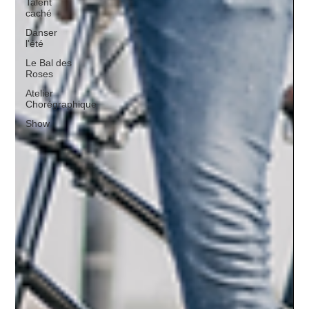
Talent
caché
Danser
l'été
Le Bal des
Roses
Atelier
Chorégraphique
Show