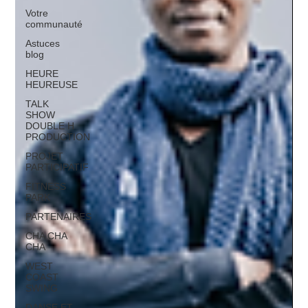
Votre
communauté
Astuces
blog
HEURE
HEUREUSE
TALK
SHOW
DOUBLE H
PRODUCTION
PROJET
PARTICIPATIF
FITNESS
PARK
PARTENAIRES
CHA CHA
CHA
WEST
COAST
SWING
DANSE ET