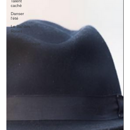
Talent
caché
Danser
l'été
Le Bal des
Roses
Atelier
Chorégraphique
Show