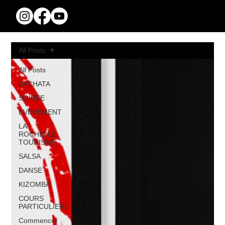
All Posts
All Posts
BACHATA
SOIREE
EVENEMENT
LA
ROCHELLE
TOURISME
SALSA
DANSE
KIZOMBA
COURS
PARTICULIERS
Commencer