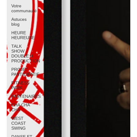
Votre
communauté
Astuces
blog
HEURE
HEUREUSE
TALK
SHOW
DOUBLE H
PRODUCTION
PROJET
PARTICIPATIF
FITNESS
PARK
PARTENAIRES
CHA CHA
CHA
WEST
COAST
SWING
DANSE ET