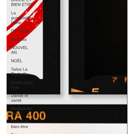
BIEN ETRE
La
guinguette
latine
DS PROD
Bachata
NOUVEL
AN
NOËL
Salsa La
Rochelle
Danse pour
tous
Danse et
santé
Festival de
salsa
Danse et
bien-être