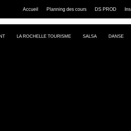
Accueil
Planning des cours
DS PROD
Ins
NT
LA ROCHELLE TOURISME
SALSA
DANSE
 blog
HEURE HEUREUSE
TALK SHOW DOUBLE H P
HA CHA
WEST COAST SWING
DANSE ET BIEN ETRE
Danse pour tous
Danse et santé
Festival de salsa