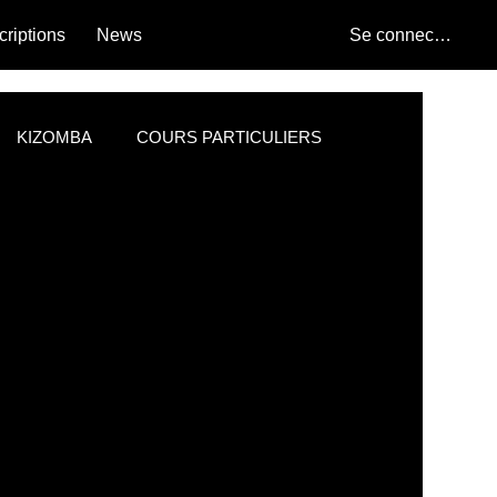
criptions
News
Se connecter
KIZOMBA
COURS PARTICULIERS
RODUCTION
PROJET PARTICIPATIF
La guinguette latine
DS PROD
Bachata
Danse et bien-être
Talent caché