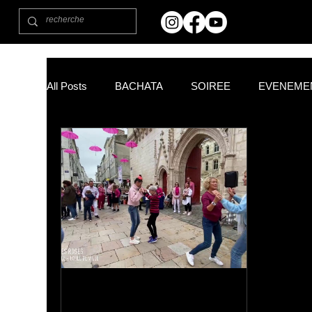
All Posts
BACHATA
SOIREE
EVENEME
Commencer
Votre communauté
Astuces
FITNESS PARK
PARTENAIRES
CHA C
NOUVEL AN
NOËL
Salsa La Rochelle