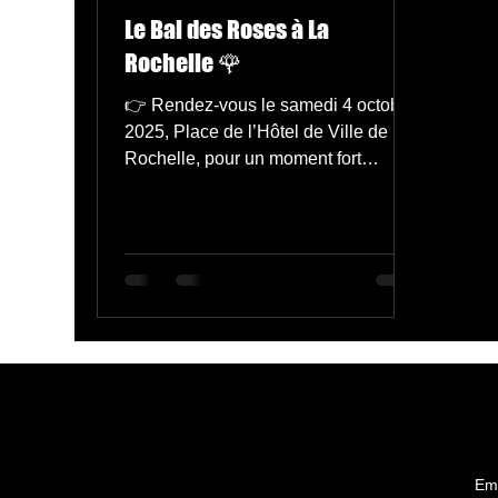
Le Bal des Roses à La
Rochelle 🌹
👉 Rendez-vous le samedi 4 octobre
2025, Place de l’Hôtel de Ville de La
Rochelle, pour un moment fort
d’Octobre Rose 2025. 💬 Plus
d’informations sur :
www.larochelledanse.com
#OctobreRose
#BalDesRosesLaRochelle
#LaRochelleDanse
#ContreLeCancer #AchileDinga
Em