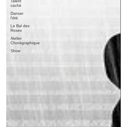
Talent
caché
Danser
l'été
Le Bal des
Roses
Atelier
Chorégraphique
Show