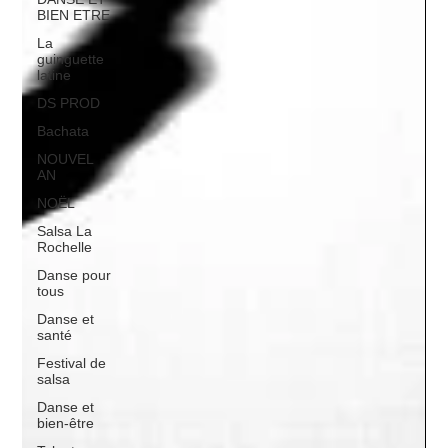
BIEN ETRE
La
guinguette
latine
DS PROD
Bachata
NOUVEL
AN
NOËL
Salsa La
Rochelle
Danse pour
tous
Danse et
santé
Festival de
salsa
Danse et
bien-être