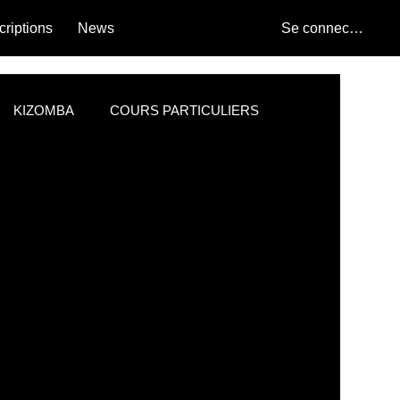
criptions
News
Se connecter
KIZOMBA
COURS PARTICULIERS
RODUCTION
PROJET PARTICIPATIF
La guinguette latine
DS PROD
Bachata
Danse et bien-être
Talent caché