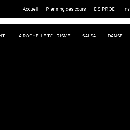
Accueil
Planning des cours
DS PROD
Ins
NT
LA ROCHELLE TOURISME
SALSA
DANSE
 blog
HEURE HEUREUSE
TALK SHOW DOUBLE H P
HA CHA
WEST COAST SWING
DANSE ET BIEN ETRE
Danse pour tous
Danse et santé
Festival de salsa