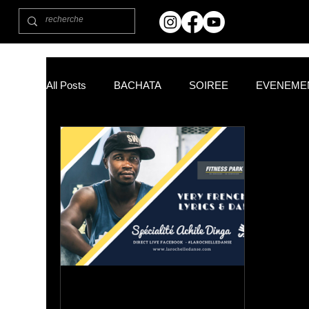
All Posts
BACHATA
SOIREE
EVENEME
Commencer
Votre communauté
Astuces
FITNESS PARK
PARTENAIRES
CHA C
NOUVEL AN
NOËL
Salsa La Rochelle