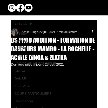
All Posts
Achile Dinga
22 juil. 2021
2 min de lecture
All Posts
DS PROD AUDITION - FORMATION DE
BACHATA
DANSEURS MAMBO - LA ROCHELLE -
SOIREE
ACHILE DINGA & ZLATKA
EVENEMENT
LA ROCHELLE TOURISME
Dernière mise à jour :
28 oct. 2021
SALSA
DANSE
KIZOMBA
COURS PARTICULIERS
Commencer