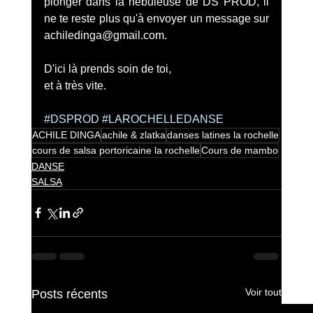
plonger dans la nébuleuse de DS PROD, il 
ne te reste plus qu'à envoyer un message sur 
achiledinga@gmail.com.
D'ici là prends soin de toi,
et à très vite.
#DSPROD
#LAROCHELLEDANSE
ACHILE DINGA
achile & zlatka
danses latines la rochelle
cours de salsa portoricaine la rochelle
Cours de mambo
DANSE
SALSA
Voir tout
Posts récents