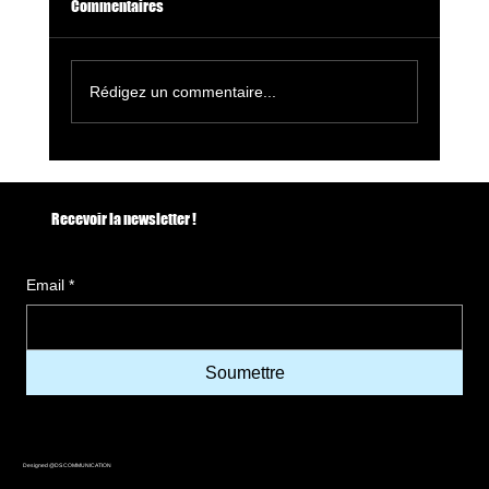
Commentaires
Rédigez un commentaire...
🔥 La Rochelle Danse 2026 : festivals, soirées
salsa et événements à ne pas manquer
Recevoir la newsletter !
Email
*
Soumettre
Designed @DS COMMUNICATION