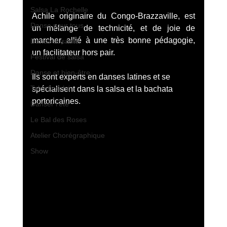
Salsa La Rochelle
Achile originaire du Congo-Brazzaville, est 
Danse pour tous
un mélange de technicité, et de joie de 
marcher, allié à une très bonne pédagogie, 
Danse et santé
un facilitateur hors pair.
Festival de salsa
Danse et bien-être
Ils sont experts en danses latines et se 
Talent caché
spécialisent dans la salsa et la bachata 
portoricaines.
Danser l'été
Le Bal des Roses
Atelier Chorégraphique
Show