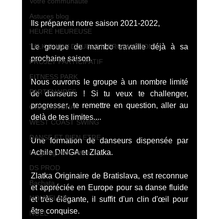
Votre communauté
Astuces blog
Ils préparent notre saison 2021-2022,
HEURE HEUREUSE
Le groupe de mambo travaille déjà à sa 
TALK SHOW DOUBLE H PRODUCTION
prochaine saison.
PROJET PARTICIPATIF
FITNESS PARK
Nous ouvrons le groupe à un nombre limité 
PARTENAIRES
de danseurs ! Si tu veux te challenger, 
progresser, te remettre en question, aller au 
CHA CHA CHA
delà de tes limites.... 
WEST COAST SWING
DANSE ET BIEN ETRE
Une formation de danseurs dispensée par 
Achile DINGA et Zlatka.
La guinguette latine
DS PROD
Zlatka Originaire de Bratislava, est reconnue 
Bachata
et appréciée en Europe pour sa danse fluide 
NOUVEL AN
et très élégante, il suffit d'un clin d'œil pour 
être conquise. 
NOËL