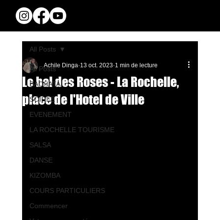
All Posts
Achile Dinga
13 oct. 2023
1 min de lecture
All Posts
Le bal des Roses - La Rochelle,
BACHATA
place de l'Hotel de Ville
SOIREE
EVENEMENT
LA ROCHELLE TOURISME
SALSA
DANSE
KIZOMBA
COURS PARTICULIERS
Commencer