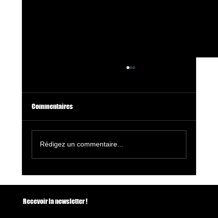
Commentaires
Rédigez un commentaire...
🔥 La Rochelle Danse 2026 : festivals, soirées
salsa et événements à ne pas manquer
Recevoir la newsletter !