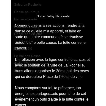
Salsa La Rochelle
Danse pour tous
Notre Cathy Nationale
Danse et santé
Donner du sens à ses actions, rendre à la 
Festival de salsa
danse ce qu'elle m'a apporté, et faire en 
Danse et bien-être
sorte que notre communauté se réunisse 
Talent caché
autour d'une belle cause: La lutte contre le 
cancer.
Danser l'été
Le Bal des Roses
En réflexion avec la ligue contre le cancer, et 
Atelier Chorégraphique
avec le soutien de la ville de La Rochelle, 
Show
nous allons organiser le 2ème bal des roses 
qui se déroulera Place de l'Hôtel de ville.
Nous comptons sur toi, ta présence, ton 
énergie, tes partages...etc pour faire de cet 
événement un outil d'aide à la lutte contre le 
cancer.